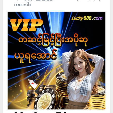
ကစားပါ။