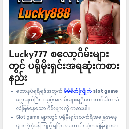
Lucky777 စလော့ဂိမ်းများ
တွင် ပရိုမိုးရှင်းအရဆုံးကစား
နည်း
ဘောနပ်ရရှိရန်အတွက်
မိမိစိတ်ကြိုက်
slot game
ရွေးချယ်ပြီး အခွင့်အလမ်းများရရှိသောထပ်ခါတလဲ
လဲဖြစ်နေသော ဂိမ်းများကို ကစားပါ။
Slot game များတွင် ပရိုမိုးရှင်းလက်ရှိအခြေအနေ
များကို ပုံမှန်ကြည့်ရှုပြီး အကောင်းဆုံးအချိန်များမှာ