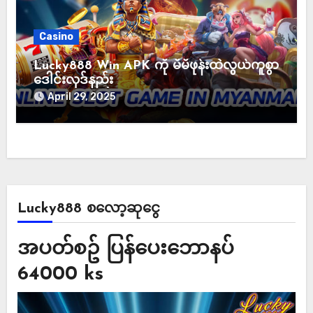
Casino
Lucky888 Win APK ကို မိမိဖုန်းထဲလွယ်ကူစွာ
ဒေါင်းလုဒ်နည်း
April 29, 2025
Lucky888 စလော့ဆုငွေ
အပတ်စဥ် ပြန်ပေးဘောနပ်
64000 ks