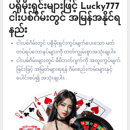
ပရိုမိုးရှင်းများဖြင့် Lucky777
ငါးပစ်ဂိမ်းတွင် အမြန်အနိုင်ရ
နည်း
ငါးပစ်ဂိမ်းတွင် ပရိုမိုးရှင်းကွပ်မျက်ပေးသော မတ်
တပ်ရပ်ဘောနပ်များကို တတ်ကျွမ်းစွာအသုံးချပါ။
ငါးပစ်ဂိမ်းများတွင် မိမိဘတ်ဂျက်ကို အထူးကွပ်မျက်
ခြင်းဖြင့် အမြတ်များရရန် ဂိမ်းစည်းကမ်းများနှင့်
ပေါင်းစပ်၍ အသုံးချပါ။