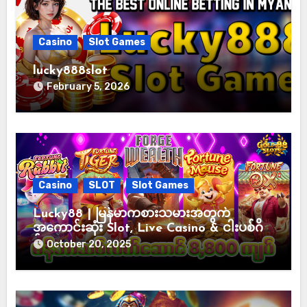
Casino
Slot Games
lucky888slot
February 5, 2026
Casino
SLOT
Slot Games
Lucky88 | မြန်မာကစားသမားအတွက်
အကောင်းဆုံး Slot, Live Casino & ငါးပစ်ဂိ
မ်းများ
October 20, 2025