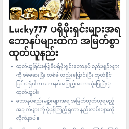
Lucky777 ပရိုမိုးရှင်းများအရ
ဘောနပ်များထဲက အမြတ်စွာ
ထုတ်ယူနည်း
ထုတ်ယူခြင်းမပြုမီပရိုမိုးရှင်းဘောနပ် စည်းမျဉ်းများ
ကို စစ်ဆေးပြီး တစ်ခါတည်းပြောင်းပြီး ထုတ်နိုင်
ခြင်းမရှိပါက ဘောနပ်အပြည့်အဝအသုံးပြုပြီးမှ
ထုတ်ယူပါ။
ဘောနပ်စည်းမျဉ်းများအရ အမြတ်ထုတ်ယူရမည့်
အချက်များကို ပုံမှန်ကြည့်ရှုကာ နည်းလမ်းများကို
လိုက်နာပါ။