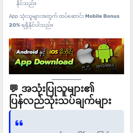
နိုင်သည်။
App သုံးသူများအတွက် ထပ်ဆောင်း
Mobile Bonus
20%
ရရှိနိုင်ပါသည်။
💬
အသုံးပြုသူများ၏
ပြန်လည်သုံးသပ်ချက်များ