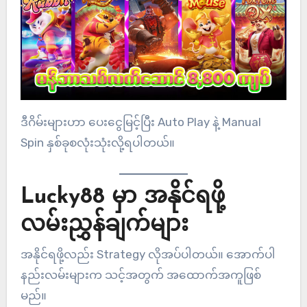
ဒီဂိမ်းများဟာ ပေးငွေမြင့်ပြီး Auto Play နဲ့ Manual
Spin နှစ်ခုစလုံးသုံးလို့ရပါတယ်။
Lucky88 မှာ အနိုင်ရဖို့
လမ်းညွှန်ချက်များ
အနိုင်ရဖို့လည်း Strategy လိုအပ်ပါတယ်။ အောက်ပါ
နည်းလမ်းများက သင့်အတွက် အထောက်အကူဖြစ်
မည်။