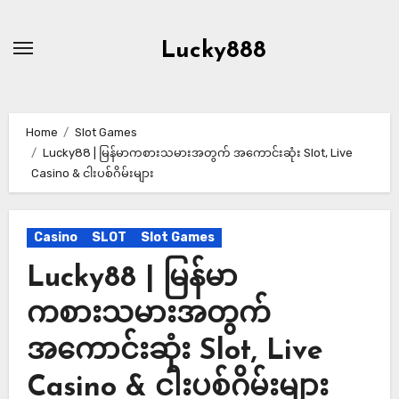
Skip
to
Lucky888
content
Home
Slot Games
Lucky88 | မြန်မာကစားသမားအတွက် အကောင်းဆုံး Slot, Live
Casino & ငါးပစ်ဂိမ်းများ
Casino
SLOT
Slot Games
Lucky88 | မြန်မာ
ကစားသမားအတွက်
အကောင်းဆုံး Slot, Live
Casino & ငါးပစ်ဂိမ်းများ