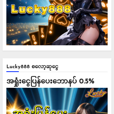
Lucky888 စလော့ဆုငွေ
အရှုံးငွေပြန်ပေးဘောနပ် 0.5%