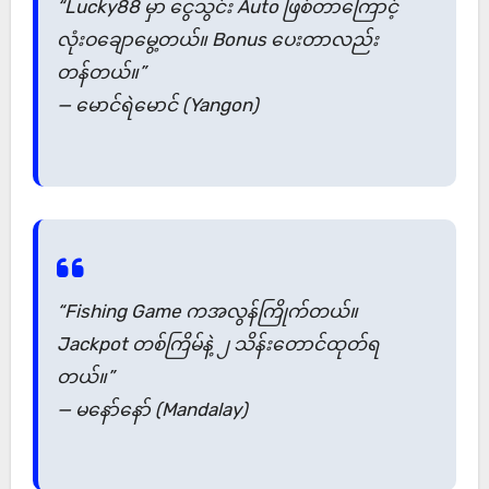
“Lucky88 မှာ ငွေသွင်း Auto ဖြစ်တာကြောင့်
လုံးဝချောမွေ့တယ်။ Bonus ပေးတာလည်း
တန်တယ်။”
— မောင်ရဲမောင် (Yangon)
“Fishing Game ကအလွန်ကြိုက်တယ်။
Jackpot တစ်ကြိမ်နဲ့ ၂ သိန်းတောင်ထုတ်ရ
တယ်။”
— မနော်နော် (Mandalay)