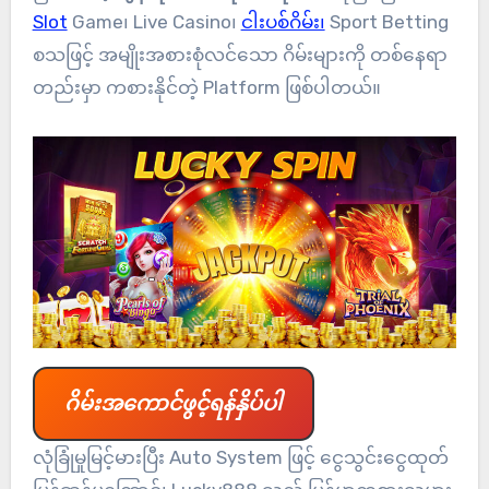
Slot
Game၊ Live Casino၊
ငါးပစ်ဂိမ်း၊
Sport Betting
စသဖြင့် အမျိုးအစားစုံလင်သော ဂိမ်းများကို တစ်နေရာ
တည်းမှာ ကစားနိုင်တဲ့ Platform ဖြစ်ပါတယ်။
ဂိမ်းအကောင်ဖွင့်ရန်နှိပ်ပါ
လုံခြုံမှုမြင့်မားပြီး Auto System ဖြင့် ငွေသွင်းငွေထုတ်