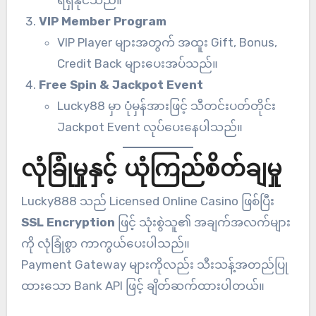
VIP Member Program
VIP Player များအတွက် အထူး Gift, Bonus,
Credit Back များပေးအပ်သည်။
Free Spin & Jackpot Event
Lucky88 မှာ ပုံမှန်အားဖြင့် သီတင်းပတ်တိုင်း
Jackpot Event လုပ်ပေးနေပါသည်။
လုံခြုံမှုနှင့် ယုံကြည်စိတ်ချမှု
Lucky888 သည် Licensed Online Casino ဖြစ်ပြီး
SSL Encryption
ဖြင့် သုံးစွဲသူ၏ အချက်အလက်များ
ကို လုံခြုံစွာ ကာကွယ်ပေးပါသည်။
Payment Gateway များကိုလည်း သီးသန့်အတည်ပြု
ထားသော Bank API ဖြင့် ချိတ်ဆက်ထားပါတယ်။