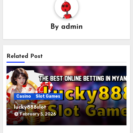
By
admin
Related Post
Casino
Slot Games
lucky888slot
February 5, 2026