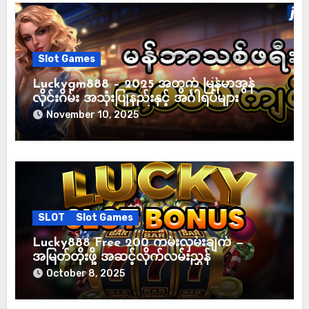
Slot Games
Luckygm888 – 2025 အတွက် မြန်မာအွန်
လိုင်းဂိမ်း အသုံးပြုနည်းနှင့် အင်္ဂါရပ်များ
November 10, 2025
SLOT
Slot Games
Lucky888 Free 200 ကမ်းလှမ်းချက် —
အမြတ်တိုးဖို့ အဆင့်လိုက်လမ်းညွှန်
October 8, 2025