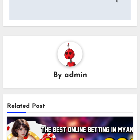
By
admin
Related Post