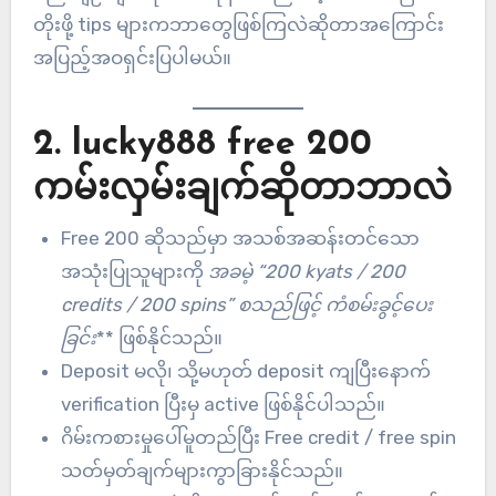
တိုးဖို့ tips များကဘာတွေဖြစ်ကြလဲဆိုတာအကြောင်း
အပြည့်အဝရှင်းပြပါမယ်။
2. lucky888 free 200
ကမ်းလှမ်းချက်ဆိုတာဘာလဲ
Free 200 ဆိုသည်မှာ အသစ်အဆန်းတင်သော
အသုံးပြုသူများကို
အခမဲ့ “200 kyats / 200
credits / 200 spins” စသည်ဖြင့် ကံစမ်းခွင့်ပေး
ခြင်း
** ဖြစ်နိုင်သည်။
Deposit မလို၊ သို့မဟုတ် deposit ကျပြီးနောက်
verification ပြီးမှ active ဖြစ်နိုင်ပါသည်။
ဂိမ်းကစားမှုပေါ်မူတည်ပြီး Free credit / free spin
သတ်မှတ်ချက်များကွာခြားနိုင်သည်။