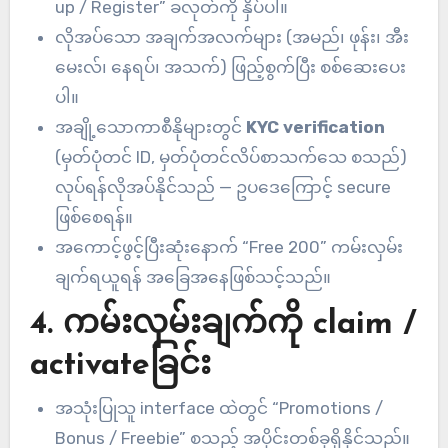
up / Register” ခလုတ်ကို နှိပ်ပါ။
လိုအပ်သော အချက်အလက်များ (အမည်၊ ဖုန်း၊ အီး
မေးလ်၊ နေရပ်၊ အသက်) ဖြည့်စွက်ပြီး စစ်ဆေးပေး
ပါ။
အချို့သောကာစီနိုများတွင်
KYC verification
(မှတ်ပုံတင် ID, မှတ်ပုံတင်လိပ်စာသက်သေ စသည်)
လုပ်ရန်လိုအပ်နိုင်သည် — ဥပဒေကြောင့် secure
ဖြစ်စေရန်။
အကောင့်ဖွင့်ပြီးဆုံးနောက် “Free 200” ကမ်းလှမ်း
ချက်ရယူရန် အခြေအနေဖြစ်သင့်သည်။
4. ကမ်းလှမ်းချက်ကို claim /
activateခြင်း
အသုံးပြုသူ interface ထဲတွင် “Promotions /
Bonus / Freebie” စသည့် အပိုင်းတစ်ခုရှိနိုင်သည်။