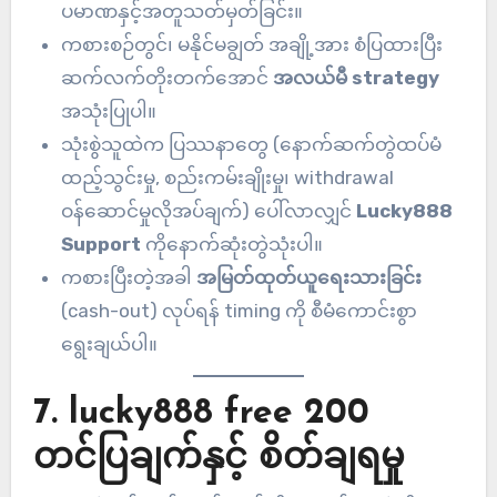
ပမာဏနှင့်အတူသတ်မှတ်ခြင်း။
ကစားစဉ်တွင်၊ မနိုင်မချွတ် အချို့အား စံပြထားပြီး
ဆက်လက်တိုးတက်အောင်
အလယ်မီ strategy
အသုံးပြုပါ။
သုံးစွဲသူထဲက ပြဿနာတွေ (နောက်ဆက်တွဲထပ်မံ
ထည့်သွင်းမှု, စည်းကမ်းချိုးမှု၊ withdrawal
ဝန်ဆောင်မှုလိုအပ်ချက်) ပေါ်လာလျှင်
Lucky888
Support
ကိုနောက်ဆုံးတွဲသုံးပါ။
ကစားပြီးတဲ့အခါ
အမြတ်ထုတ်ယူရေးသားခြင်း
(cash-out) လုပ်ရန် timing ကို စီမံကောင်းစွာ
ရွေးချယ်ပါ။
7. lucky888 free 200
တင်ပြချက်နှင့် စိတ်ချရမှု