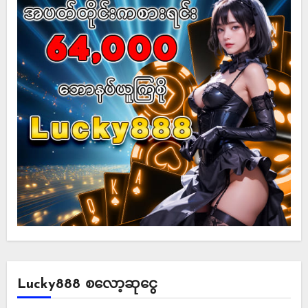
Lucky888 စလော့ဆုငွေ