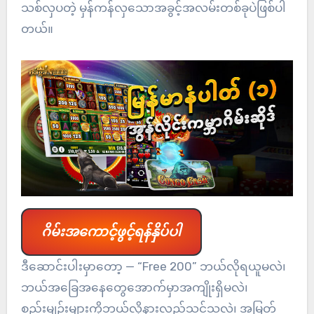
သစ်လှပတဲ့ မှန်ကန်လှသောအခွင့်အလမ်းတစ်ခုပဲဖြစ်ပါ
တယ်။
ဂိမ်းအကောင့်ဖွင့်ရန်နှိပ်ပါ
ဒီဆောင်းပါးမှာတော့ — “Free 200” ဘယ်လိုရယူမလဲ၊
ဘယ်အခြေအနေတွေအောက်မှာအကျိုးရှိမလဲ၊
စည်းမျဉ်းများကိုဘယ်လိုနားလည်သင့်သလဲ၊ အမြတ်