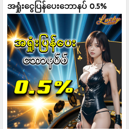
အရှုံးငွေပြန်ပေးဘောနပ် 0.5%